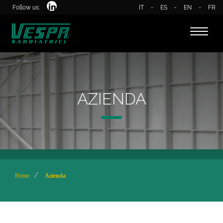
Follow us:
IT
-
ES
-
EN
-
FR
Toggle
naviga
AZIENDA
Home
Azienda