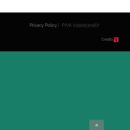
Privacy Policy
|
P.IVA 03951530967
Credits