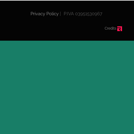
Privacy Policy
|
P.IVA 03951530967
Credits