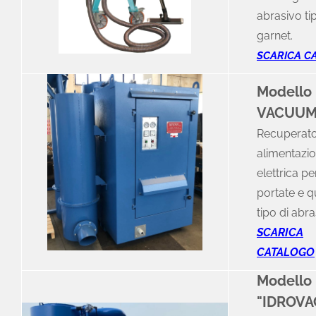
abrasivo ti
garnet.
SCARICA C
Modello 
VACUUM
Recuperato
alimentazi
elettrica pe
portate e q
tipo di abra
SCARICA
CATALOGO
Modello
"IDROV