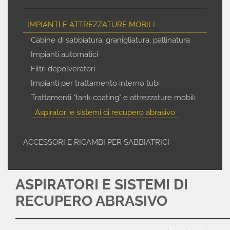
IMPIANTI E ATTREZZATURE MOBILI
Cabine di sabbiatura, granigliatura, pallinatura
Impianti automatici
Filtri depolveratori
Impianti per trattamento interno tubi
Trattamenti "tank coating" e attrezzature mobili
Aspiratori e sistemi di recupero abrasivo
ACCESSORI E RICAMBI PER SABBIATRICI
ASPIRATORI E SISTEMI DI
RECUPERO ABRASIVO