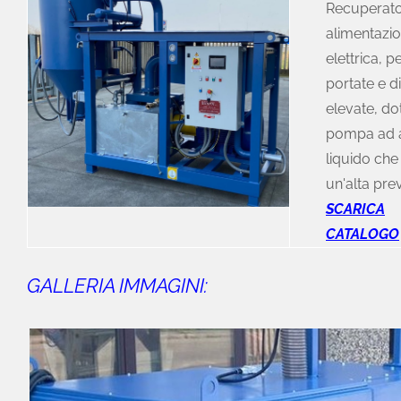
Recuperato
alimentazi
elettrica, p
portate e d
elevate, do
pompa ad a
liquido che
un'alta pre
SCARICA
CATALOGO
GALLERIA IMMAGINI: