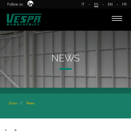
Follow us:
IT
-
ES
-
EN
-
FR
Toggle
naviga
NEWS
Home
News