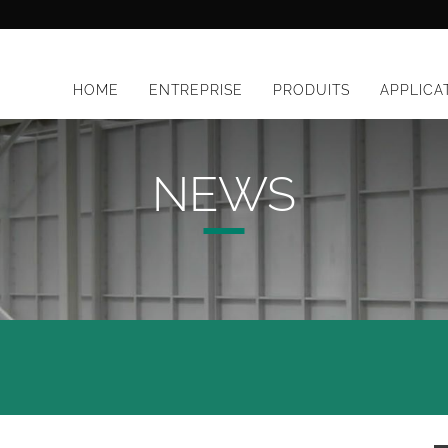
HOME
ENTREPRISE
PRODUITS
APPLICA
NEWS