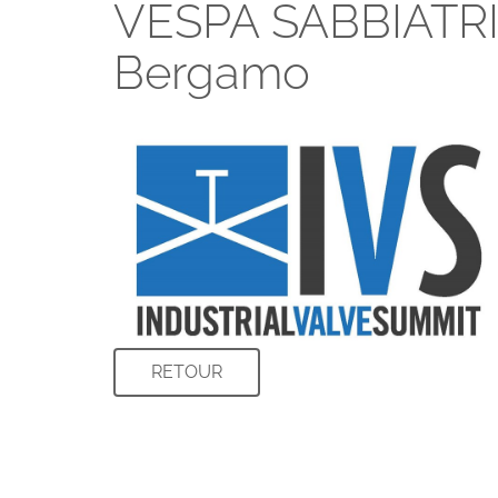
VESPA SABBIATRIC
Bergamo